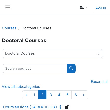
Skip to main content
Log in
Side panel
Courses
Doctoral Courses
Doctoral Courses
Course categories
Search courses
Search courses
Expand all
View all subcategories
Previous page
Page 1
Page 2
Page 3
Page 4
Page 5
Page 6
Next page
«
1
2
3
4
5
6
»
Cours en ligne (TAIBI KHELIFA)