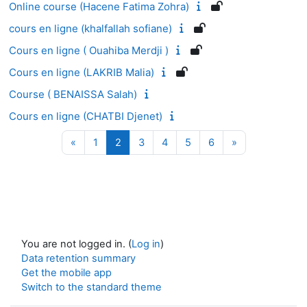
Online course (Hacene Fatima Zohra)
cours en ligne (khalfallah sofiane)
Cours en ligne ( Ouahiba Merdji )
Cours en ligne (LAKRIB Malia)
Course ( BENAISSA Salah)
Cours en ligne (CHATBI Djenet)
Previous page
Page 1
Page 2
Page 3
Page 4
Page 5
Page 6
Next page
«
1
2
3
4
5
6
»
You are not logged in. (
Log in
)
Data retention summary
Get the mobile app
Switch to the standard theme