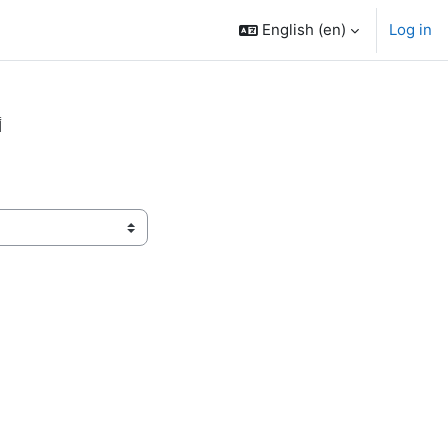
English ‎(en)‎
Log in
أ