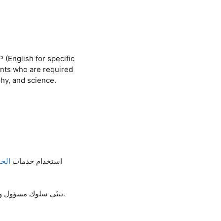
 (English for specific
ents who are required
phy, and science.
● استخدام خدمات
الحو
● تبنّي سلوك مسؤول وأخلاقي في استعمال الادوات الرقمية، خصو ًصا تلك المتعلقة بالذكاءالاصطناعي.