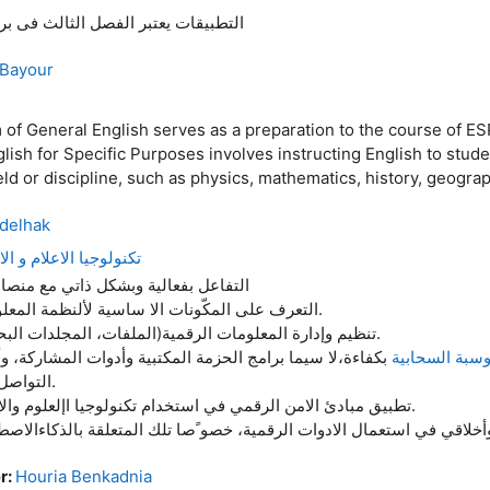
التطبيقات يعتبر الفصل الثالث فى برن
Bayour
 of General English serves as a preparation to the course of ESP
lish for Specific Purposes involves instructing English to stud
field or discipline, such as physics, mathematics, history, geogra
delhak
تكنولوجيا الاعلام و ا
التفاعل بفعالية وبشكل ذاتي مع منصات
● التعرف على المكّونات الا ساسية لألنظمة المعلوماتية.
● تنظيم وإدارة المعلومات الرقمية(الملفات، المجلدات البحث...).
سبة السحابية
بكفاءة،لا سيما برامج الحزمة المكتبية وأدوات المشاركة، و
التواصل الرقمي.
● تطبيق مبادئ الامن الرقمي في استخدام تكنولوجيا اإلعلوم والاتصال.
r:
Houria Benkadnia