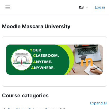
Skip to main content
Log in
Side panel
Moodle Mascara University
Course categories
Expand all