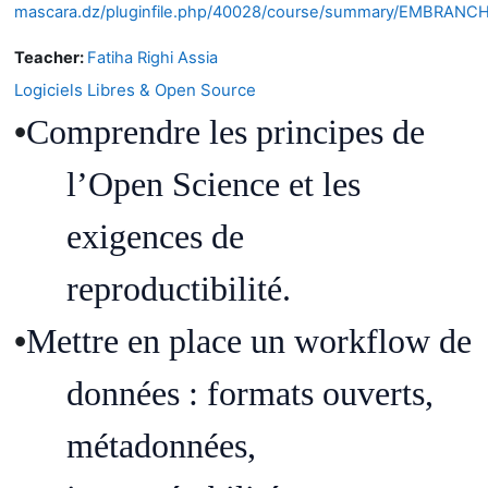
mascara.dz/pluginfile.php/40028/course/summary/EMBR
Teacher:
Fatiha Righi Assia
Logiciels Libres & Open Source
•
Comprendre
les principes de
l
’O
pen Science et les
exigences de
reproductibilit
é.
•
Mettre
en
place un workflow de
donn
é
es : formats
ouverts
,
m
é
tadonn
é
es,