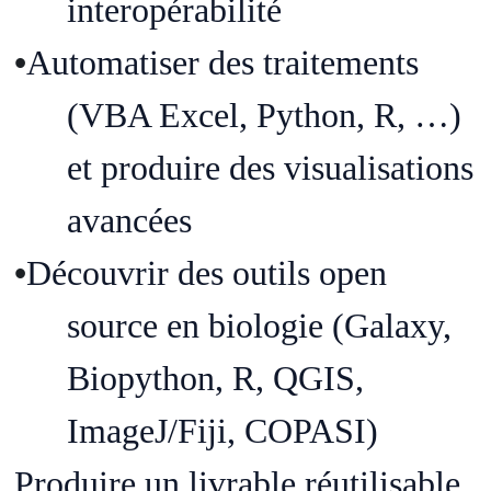
interop
é
rabilit
é
•
Automatiser
des
traitements
(
VBA Excel,
Python
, R, …
)
et
produire
des
visualisations
avanc
é
es
•
D
é
couvrir
des
outils
open
source
en
biologie
(Galaxy,
Biopython
, R, QGIS,
ImageJ/Fiji, COPASI)
Produire
un
livrable
r
é
utilisable