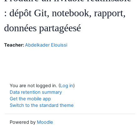
:
d
é
p
ô
t
Git, notebook, rapport,
donn
é
es
partag
é
es
é
Teacher:
Abdelkader Elouissi
You are not logged in. (
Log in
)
Data retention summary
Get the mobile app
Switch to the standard theme
Powered by
Moodle