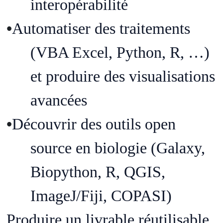
interop
é
rabilit
é
•
Automatiser
des
traitements
(
VBA Excel,
Python
, R, …
)
et
produire
des
visualisations
avanc
é
es
•
D
é
couvrir
des
outils
open
source
en
biologie
(Galaxy,
Biopython
, R, QGIS,
ImageJ/Fiji, COPASI)
Produire
un
livrable
r
é
utilisable