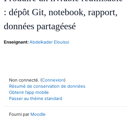
:
d
é
p
ô
t
Git, notebook, rapport,
donn
é
es
partag
é
es
é
Enseignant:
Abdelkader Elouissi
Non connecté. (
Connexion
)
Résumé de conservation de données
Obtenir l’app mobile
Passer au thème standard
Fourni par
Moodle