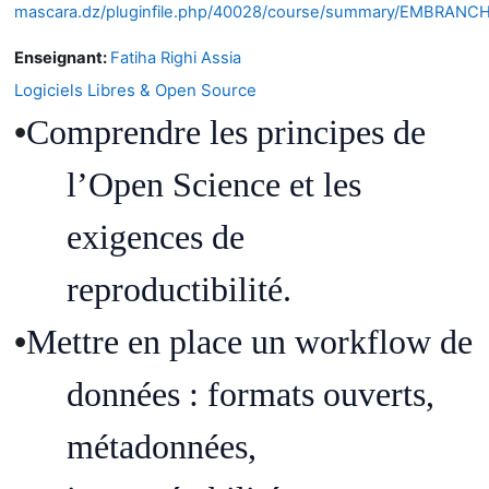
mascara.dz/pluginfile.php/40028/course/summary/EMBR
Enseignant:
Fatiha Righi Assia
Logiciels Libres & Open Source
•
Comprendre
les principes de
l
’O
pen Science et les
exigences de
reproductibilit
é.
•
Mettre
en
place un workflow de
donn
é
es : formats
ouverts
,
m
é
tadonn
é
es,