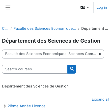
Skip to main content
Log in
Side panel
Courses
Faculté des Sciences Economiques, Sciences Commerciales et Sciences de Gestion
Département des Sciences de Gestion
Département des Sciences de Gestion
Course categories
Search courses
Search courses
Departement des Sciences de Gestion
Expand all
2ième Année Licence