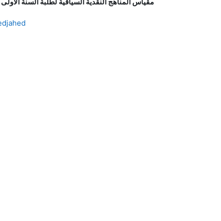
مقياس المناهج النقدية السياقية لطلبة السنة الاو
edjahed