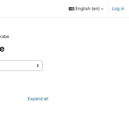
English ‎(en)‎
Log in
Arabe
be
Expand all