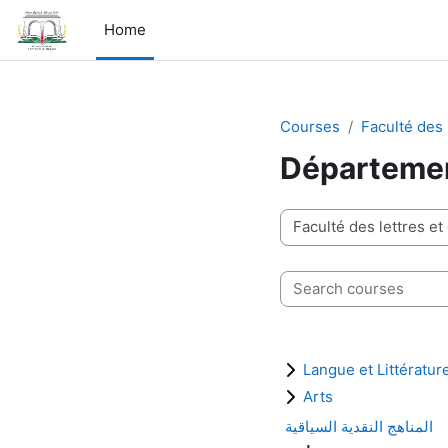
Skip to main content
Home
Courses
Faculté des 
Département
Course categories
Search courses
Langue et Littératur
Arts
المناهج النقدية السياقية