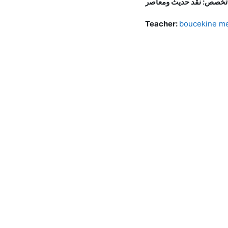
لى تخصص: نقد حديث ومعاصر
Teacher:
boucekine m