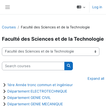
Skip to main content
Log in
Side panel
Courses
Faculté des Sciences et de la Technologie
Faculté des Sciences et de la Technologie
Course categories
Search courses
Search courses
Expand all
1ére Année tronc commun et ingénieur
Département ELECTROTECHNIQUE
Département GENIE CIVIL
Département GENIE MECANIQUE