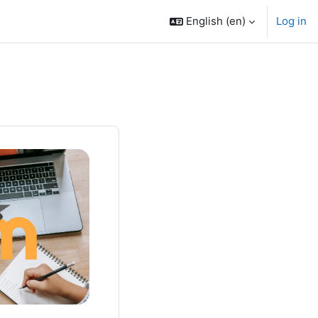
English ‎(en)‎
Log in